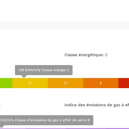
Classe énergétique:
C
139 kWh/m²a Classe énergie C
C
D
E
6
Indice des émissions de gaz à ef
CO2/m²a Classe d'émissions de gaz à effet de serre B