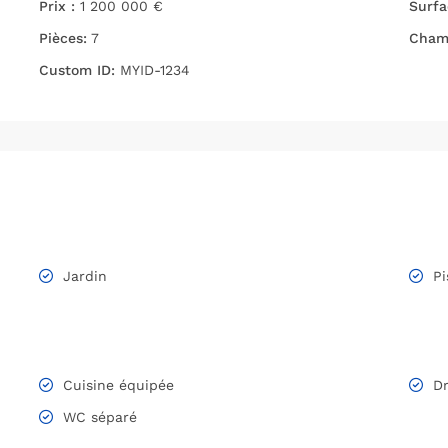
Prix :
1 200 000 €
Surfa
Pièces:
7
Chamb
Custom ID:
MYID-1234
Jardin
Pi
Cuisine équipée
Dr
WC séparé