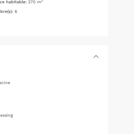
2
ce habitable:
270 m
re(s):
6
scine
essing