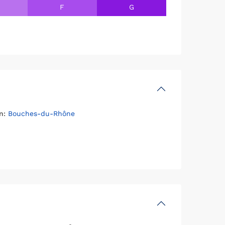
F
G
n:
Bouches-du-Rhône