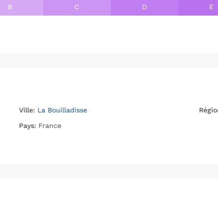
B
C
D
E
Ville:
La Bouilladisse
Régio
Pays:
France