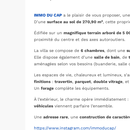
IMMO DU CAP
a le plaisir de vous proposer, une
D’une
surface au sol de 270,90 m²
, cette propr
Édifiée sur un
magnifique terrain arboré de 5 0
proximité du centre et des axes autoroutiers.
La villa se compose de
6 chambres
, dont une
s
Elle dispose également d’une
salle de bain
, de
aménagées selon vos besoins (buanderie, salle d
Les espaces de vie, chaleureux et lumineux, s’a
finitions
:
travertin
,
parquet
,
double vitrage
, et
Un
forage
complète les équipements.
À l’extérieur, le charme opère immédiatement :
véhicules
viennent parfaire l’ensemble.
Une
adresse rare
, une
construction de caractèr
https://www.instagram.com/immoducap/