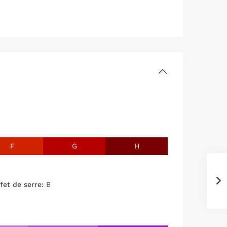
F
G
H
fet de serre:
B