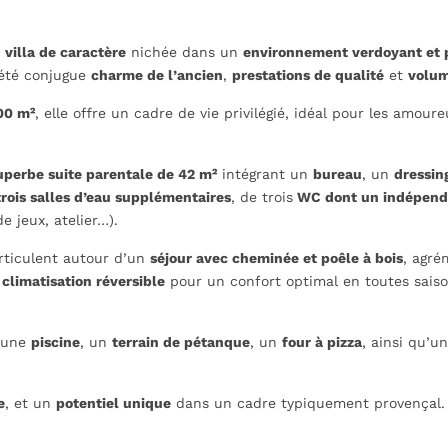
villa de caractère
nichée dans un
environnement verdoyant et p
iété conjugue
charme de l’ancien
,
prestations de qualité
et
volum
00 m²
, elle offre un cadre de vie privilégié, idéal pour les amou
uperbe suite parentale de 42 m²
intégrant un
bureau
, un
dressin
trois salles d’eau supplémentaires
, de
trois
WC dont un indépend
e jeux, atelier…).
rticulent autour d’un
séjour avec cheminée et poêle à bois
, agré
climatisation réversible
pour un confort optimal en toutes saiso
 une
piscine
, un
terrain de pétanque
, un
four à pizza
, ainsi qu’un
e
, et un
potentiel unique
dans un cadre typiquement provençal.