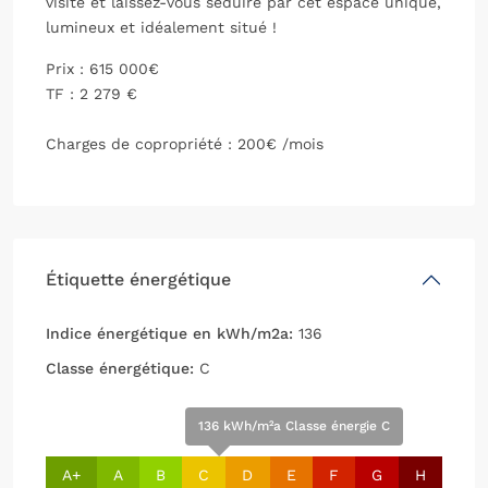
visite et laissez-vous séduire par cet espace unique,
lumineux et idéalement situé !
Prix : 615 000€
TF : 2 279 €
Charges de copropriété : 200€ /mois
Étiquette énergétique
Indice énergétique en kWh/m2a:
136
Classe énergétique:
C
136 kWh/m²a Classe énergie C
A+
A
B
C
D
E
F
G
H