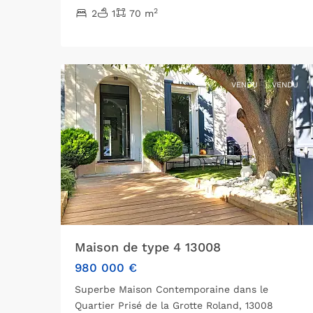
2
2
1
70 m
8ème
arrondissement
,
11
Marseille
VENDU
VENDU
Maison de type 4 13008
980 000 €
Superbe Maison Contemporaine dans le
Quartier Prisé de la Grotte Roland, 13008