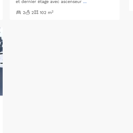
et dernier étage avec ascenseur
...
2
2
2
102 m